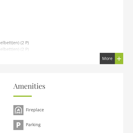
elbett(en) (2 P)
elbett(en) (2 P)
More
he
Amenities
Fireplace
Parking