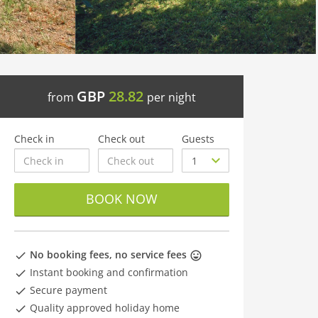
GBP
28.82
from
per night
Check in
Check out
Guests
BOOK NOW
No booking fees, no service fees
Instant booking and confirmation
Secure payment
Quality approved holiday home