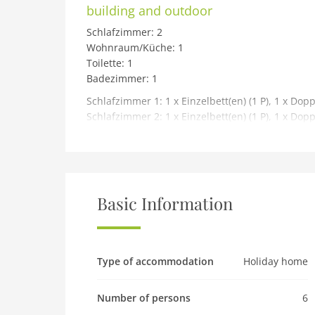
building and outdoor
Schlafzimmer: 2
Wohnraum/Küche: 1
Toilette: 1
Badezimmer: 1
Schlafzimmer 1: 1 x Einzelbett(en) (1 P), 1 x Dopp
Schlafzimmer 2: 1 x Einzelbett(en) (1 P), 1 x Dopp
Toilette: WC.Ohne Waschbecken
Badezimmer: Warmes und kaltes Wasser, Dusc
Haus Typ: Ferienhaus 90 m²
Basic Information
Baumaterial: Baumaterial: Stein
Heizung: Elektro-Heizung
Grundstück: Garten
Gartenmöbel
Type of accommodation
Holiday home
Parkplatz: Parkplatz i.d. Nähe/kostenlos
Grill
Number of persons
6
Küche: Warm-/Kaltwasser in der Küche