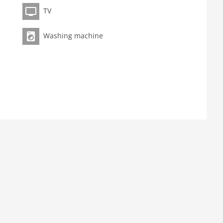
TV
Washing machine
ive
ässer