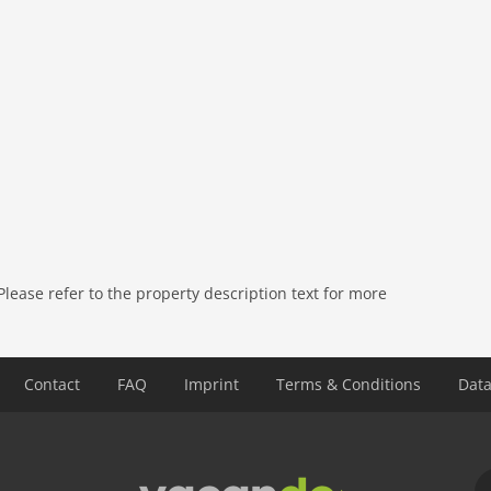
ease refer to the property description text for more
Contact
FAQ
Imprint
Terms & Conditions
Data