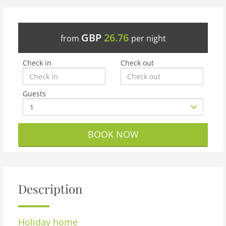
GBP
26.76
from
per night
Check in
Check out
Guests
BOOK NOW
Description
Holiday home