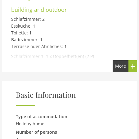
building and outdoor
Schlafzimmer: 2
Essküche: 1
Toilette: 1
Badezimmer: 1
Terrasse oder Ähnliches: 1
Schlafzimmer 1: 1 x Doppelbett(en) (2 P)
Schlafzimmer 2: 2 x Einzelbett(en) (2 P)
More
Toilette: WC. Warmes und kaltes Wasser
Badezimmer: WC. Warmes und kaltes Wasser,
Badewanne
Basic Information
Terrasse oder Ähnliches: Offene Terrasse
Haus Typ: Reihenhaus 57 m²
Type of accommodation
Baumaterial: Baumaterial: Stein
Holiday home
Isolierung: Winterfest
Heizung: Elektro-Heizung
Number of persons
Grundstück: Naturgrundstück/Garten 40 m²