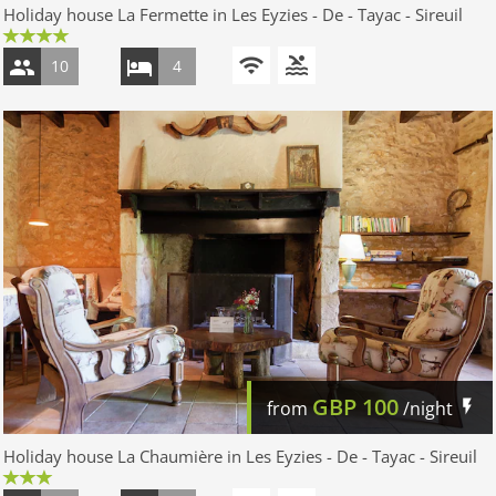
Holiday house La Fermette in Les Eyzies - De - Tayac - Sireuil
10
4
GBP
100
from
/night
Holiday house La Chaumière in Les Eyzies - De - Tayac - Sireuil