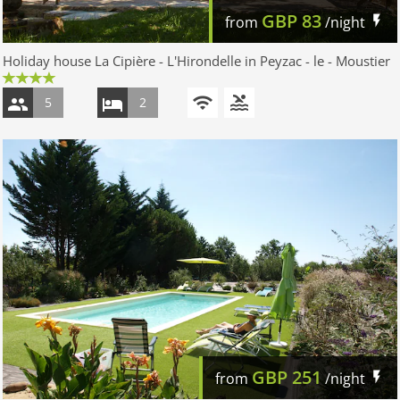
GBP
83
from
/night
Holiday house La Cipière - L'Hirondelle in Peyzac - le - Moustier
5
2
GBP
251
from
/night