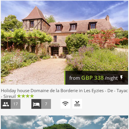
GBP
338
from
/night
Holiday house Domaine de la Borderie in Les Eyzies - De - Tayac
- Sireuil
17
7