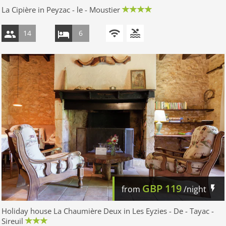
La Cipière in Peyzac - le - Moustier
14
6
GBP
119
from
/night
Holiday house La Chaumière Deux in Les Eyzies - De - Tayac -
Sireuil