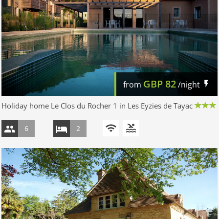
GBP
82
from
/night
Holiday home Le Clos du Rocher 1 in Les Eyzies de Tayac
6
2