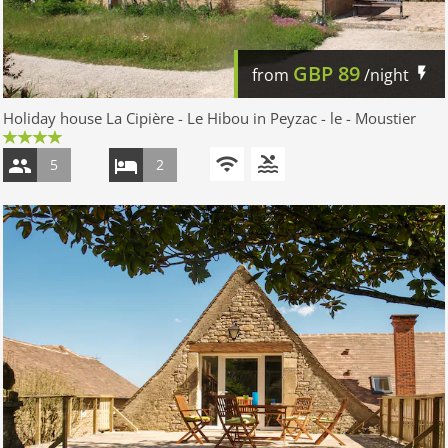
GBP
89
from
/night
Holiday house La Cipière - Le Hibou in Peyzac - le - Moustier
5
2