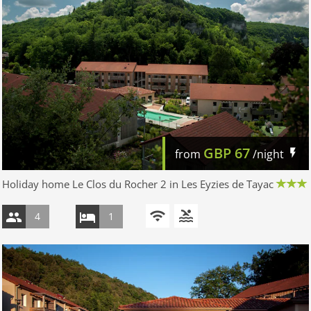
GBP
67
from
/night
Holiday home Le Clos du Rocher 2 in Les Eyzies de Tayac
4
1