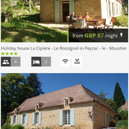
GBP
87
from
/night
Holiday house La Cipière - Le Rossignol in Peyzac - le - Moustier
4
2