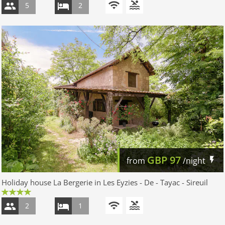
5
2
GBP
97
from
/night
Holiday house La Bergerie in Les Eyzies - De - Tayac - Sireuil
2
1