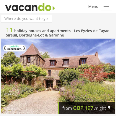
11
holiday houses and apartments -
Les Eyzies-de-Tayac-
Sireuil, Dordogne-Lot & Garonne
GBP
197
from
/night